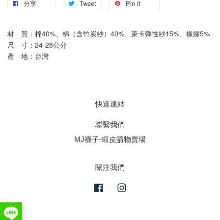
分享
Tweet
Pin it
材　質：棉40%、棉（含竹炭紗）40%、萊卡彈性紗15%、橡膠5%
尺　寸：24-28公分   
產　地：台灣
快速連結
聯繫我們
MJ襪子-蝦皮購物賣場
關注我們
Facebook
Instagram