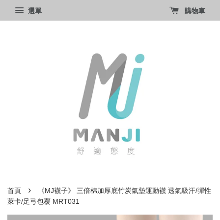
選單
購物車
›
首頁
《MJ襪子》 三倍棉加厚底竹炭氣墊運動襪 透氣吸汗/彈性
萊卡/足弓包覆 MRT031