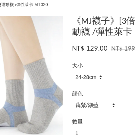
運動襪 /彈性萊卡 MT020
《MJ襪子》[3
動襪 /彈性萊卡 M
NT$ 129.00
NT$ 199
大小
顔色
數量