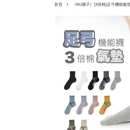
›
首頁
《MJ襪子》[3倍棉]足弓機能氣墊