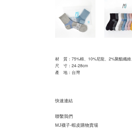
材　質：75%棉、10%尼龍、2%聚酯纖維
尺　寸：24-28cm
產　地：台灣
快速連結
聯繫我們
MJ襪子-蝦皮購物賣場