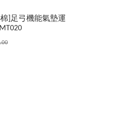
倍棉]足弓機能氣墊運
T020
.00