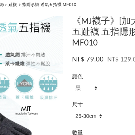
/五趾襪 五指隱形襪 透氣五指襪 MF010
《MJ襪子》[加
五趾襪 五指隱
MF010
NT$ 79.00
NT$ 129.
顏色
尺寸
數量