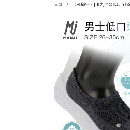
›
首頁
《MJ襪子》[加大]男款低口五指襪