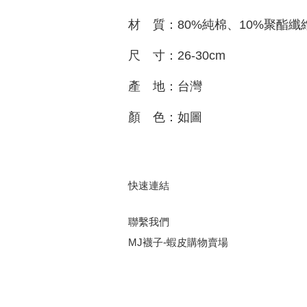
材 質：80%純棉、10%聚酯纖
尺 寸：26-30cm
產 地：台灣
顏 色：如圖
快速連結
聯繫我們
MJ襪子-蝦皮購物賣場