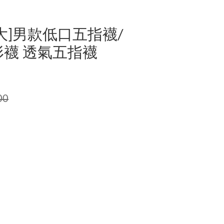
大]男款低口五指襪/
形襪 透氣五指襪
00