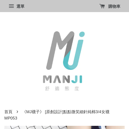
選單
購物車
›
首頁
《MJ襪子》 [原創設計]點點微笑細針純棉3/4女襪
MP053