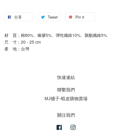
分享
Tweet
Pin it
材　質：棉80%、橡膠5%、彈性纖維10%、聚酯纖維5%
尺　寸：20 - 25 cm
產　地：台灣
快速連結
聯繫我們
MJ襪子-蝦皮購物賣場
關注我們
Facebook
Instagram