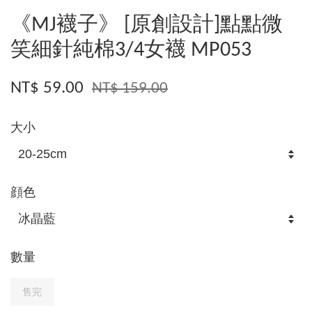
《MJ襪子》 [原創設計]點點微
笑細針純棉3/4女襪 MP053
NT$ 59.00
NT$ 159.00
大小
顔色
數量
售完