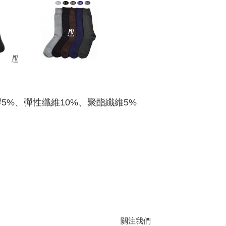
膠5%、彈性纖維10%、聚酯纖維5%
關注我們