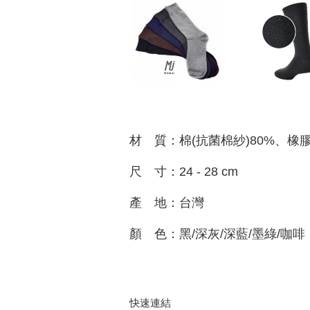
材 質：棉(抗菌棉紗)80%、橡
尺 寸：24 - 28 cm
產 地：台灣
顏 色：黑/深灰/深藍/墨綠/咖啡
快速連結