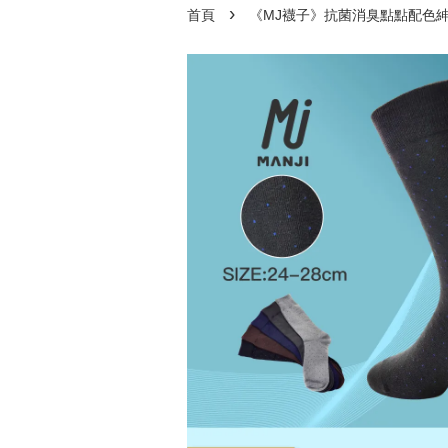
›
首頁
《MJ襪子》抗菌消臭點點配色紳士