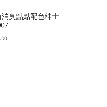
菌消臭點點配色紳士
07
.00