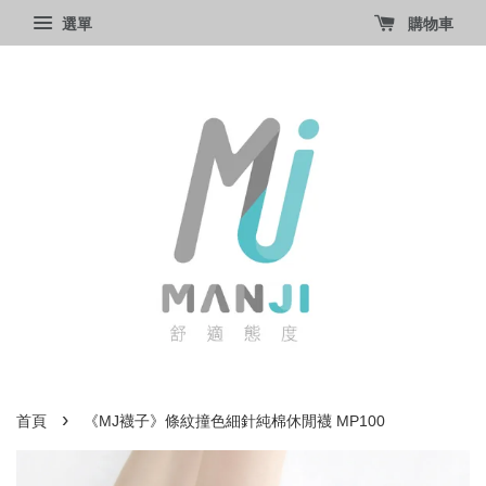
選單
購物車
›
首頁
《MJ襪子》條紋撞色細針純棉休閒襪 MP100