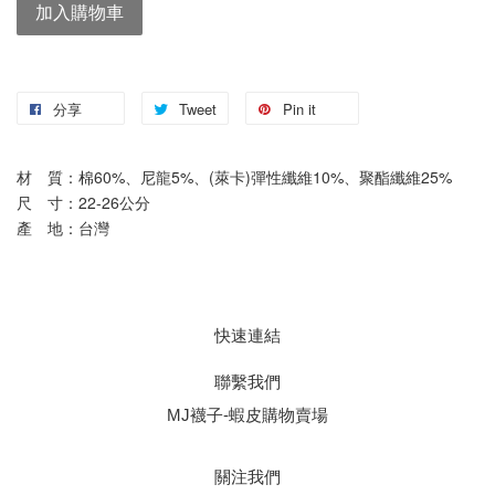
加入購物車
分享
Tweet
Pin it
材　質：棉60%、尼龍5%、(萊卡)彈性纖維10%、聚酯纖維25%
尺　寸：22-26公分
產　地：台灣
快速連結
聯繫我們
MJ襪子-蝦皮購物賣場
關注我們