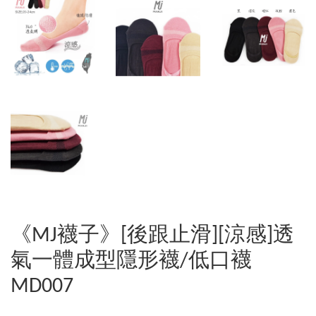
《MJ襪子》[後跟止滑][涼感]透
氣一體成型隱形襪/低口襪
MD007