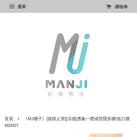
選單
購物車
›
首頁
《MJ襪子》[後跟止滑][涼感]透氣一體成型隱形襪/低口襪
MD007