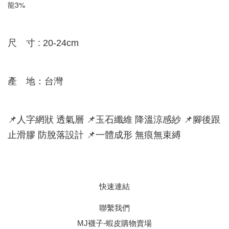
龍3%
尺 寸 : 20-24cm
產 地：台灣
📌人字網狀 透氣層 📌玉石纖維 降溫涼感紗 📌腳後跟
止滑膠 防脫落設計 📌一體成形 無痕無束縛
快速連結
聯繫我們
MJ襪子-蝦皮購物賣場