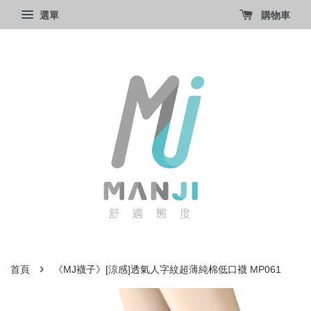
選單
購物車
›
首頁
《MJ襪子》[涼感]透氣人字紋超薄純棉低口襪 MP061