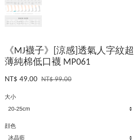
《MJ襪子》[涼感]透氣人字紋超
薄純棉低口襪 MP061
NT$ 49.00
NT$ 99.00
大小
顔色