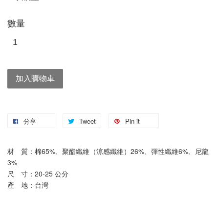
數量
加入購物車
分享
Tweet
Pin it
材　質：
棉65%、聚酯纖維（涼感纖維）26%、彈性纖維6%、尼龍
3%
尺　寸：20-25 公分
產　地：台灣