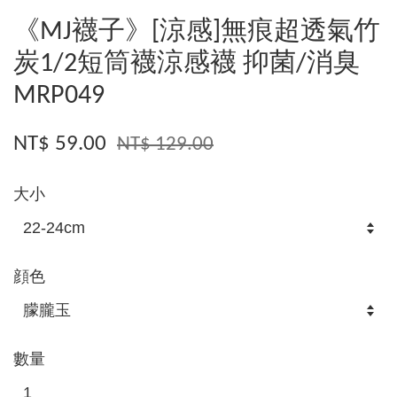
《MJ襪子》[涼感]無痕超透氣竹
炭1/2短筒襪涼感襪 抑菌/消臭
MRP049
NT$ 59.00
NT$ 129.00
大小
顔色
數量