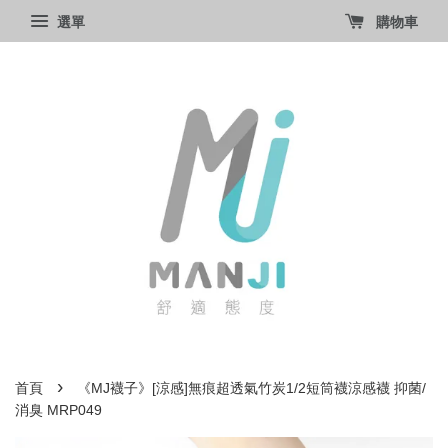
選單
購物車
›
首頁
《MJ襪子》[涼感]無痕超透氣竹炭1/2短筒襪涼感襪 抑菌/
消臭 MRP049