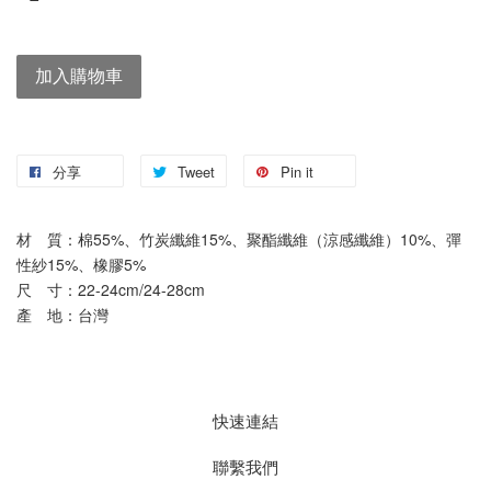
加入購物車
分享
Tweet
Pin it
材　質：棉55%、竹炭纖維15%、聚酯纖維（涼感纖維）10%、彈
性紗15%、橡膠5%
尺　寸：22-24cm/24-28cm
產　地：台灣
快速連結
聯繫我們