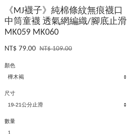
《MJ襪子》純棉條紋無痕襪口
中筒童襪 透氣網編織/腳底止滑
MK059 MK060
NT$ 79.00
NT$ 109.00
顏色
尺寸
數量