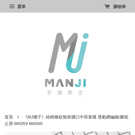
選單
購物車
›
首頁
《MJ襪子》純棉條紋無痕襪口中筒童襪 透氣網編織/腳底
止滑 MK059 MK060