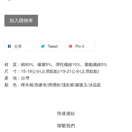
加入購物車
分享
Tweet
Pin it
材　質：棉80%、橡膠5%、彈性纖維10%、聚酯纖維5%
尺　寸：15-18公分(止滑點點)/19-21公分(止滑點點)
產　地：台灣
顏　色：樺木褐/燕麥色/煙燻粉/淺灰紫/朦朧玉/冰晶藍
快速連結
聯繫我們