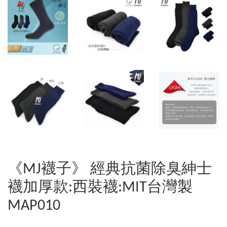
《MJ襪子》 經典抗菌除臭紳士
襪加厚款:西裝襪:MIT台灣製
MAP010