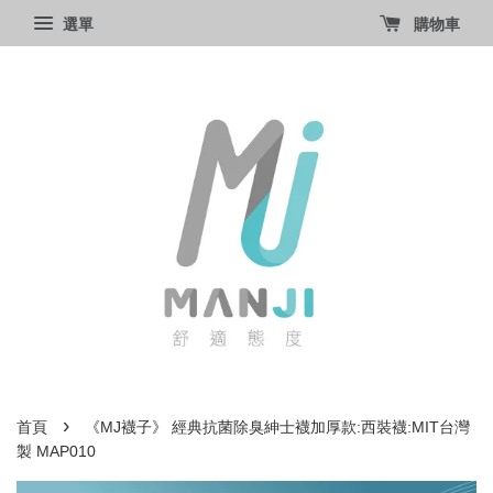
選單
購物車
›
首頁
《MJ襪子》 經典抗菌除臭紳士襪加厚款:西裝襪:MIT台灣
製 MAP010