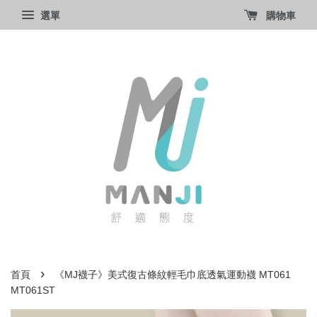
選單
購物車
›
首頁
《MJ襪子》美式復古條紋輕毛巾底透氣運動襪 MT061
MT061ST