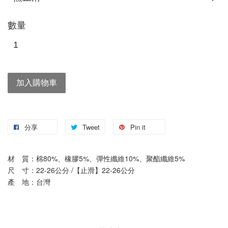
數量
加入購物車
分享
Tweet
Pin it
材　質：棉80%、橡膠5%、彈性纖維10%、聚酯纖維5%
尺　寸：22-26公分 /【止滑】22-26公分
產　地：台灣