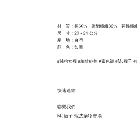
材　質：棉60%、聚酯纖維32%、彈性纖維
尺　寸：20 - 24 公分
產　地：台灣
顏　色：如圖
#純棉女襪 #細針純棉 #素色襪 #MJ襪子 
快速連結
聯繫我們
MJ襪子-蝦皮購物賣場