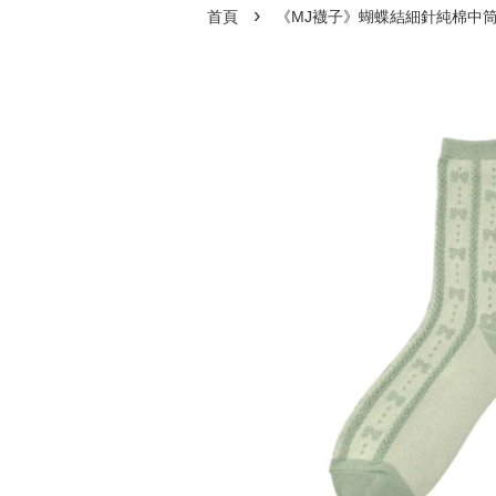
›
首頁
《MJ襪子》蝴蝶結細針純棉中筒襪 