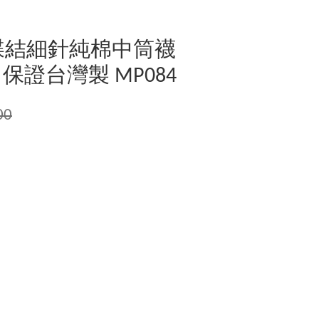
蝶結細針純棉中筒襪
 保證台灣製 MP084
00