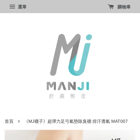
選單
購物車
›
首頁
《MJ襪子》超彈力足弓氣墊除臭襪:排汗透氣 MAT007