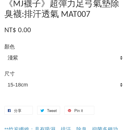
《MJ襪子》超彈力足弓氣墊除
臭襪:排汗透氣 MAT007
NT$ 0.00
顏色
尺寸
分享
Tweet
Pin it
**竹炭纖維：具有吸濕、排汗、除臭、抑菌多種功