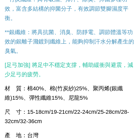
效，富含多結構的抑菌分子，有效調節雙腳濕度平
衡。
**銀纖維：將具抗菌、消臭、防靜電、調節體溫等功
效的銀離子濺鍍到纖維上，能夠抑制汗水分解產生的
臭氣。
[足弓加強] 將足中不穩定支撐，輔助緩衝與避震，減
少足弓的疲勞。
材 質：棉40%、棉(竹炭紗)25%、聚丙烯(銀纖
維)15%、彈性纖維15%、尼龍5%
尺 寸：15-18cm/19-21cm/22-24cm/25-28cm/28-
32cm/32-36cm
產 地：台灣