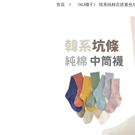
›
首頁
《MJ襪子》 韓系純棉百搭素色坑