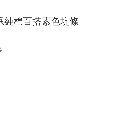
韓系純棉百搭素色坑條
0