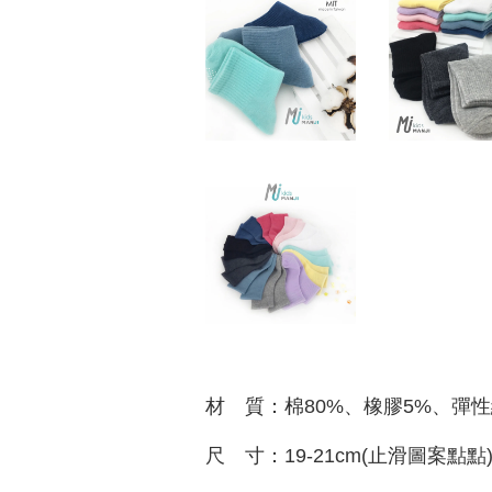
材 質：棉80%、橡膠5%、彈性
尺 寸：19-21cm(止滑圖案點點