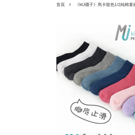
›
首頁
《MJ襪子》馬卡龍色1/2純棉童襪