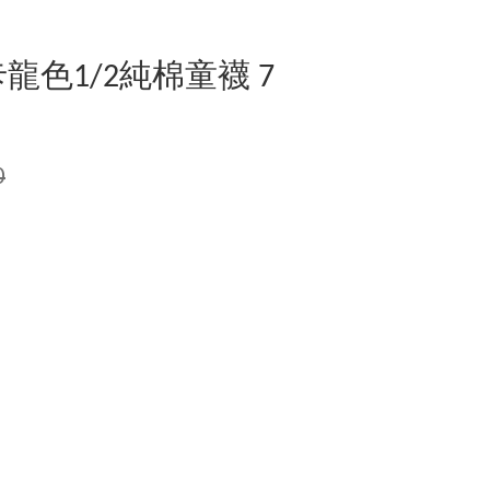
龍色1/2純棉童襪 7
0