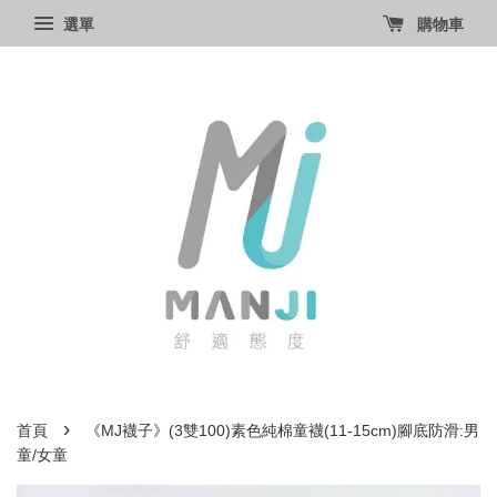
選單
購物車
›
首頁
《MJ襪子》(3雙100)素色純棉童襪(11-15cm)腳底防滑:男
童/女童