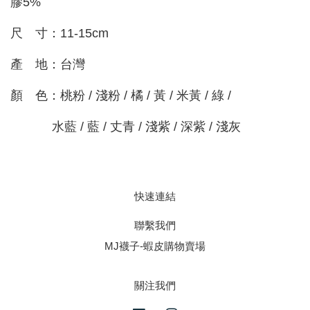
膠5%
尺 寸：11-15cm
產 地：台灣
顏 色：桃粉 / 淺粉 / 橘 / 黃 / 米黃 / 綠 /
水藍 / 藍 / 丈青 / 淺紫 / 深紫 / 淺灰
快速連結
聯繫我們
MJ襪子-蝦皮購物賣場
關注我們