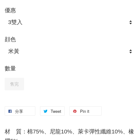
優惠
顔色
數量
售完
分享
Tweet
Pin it
材 質：棉75%、尼龍10%、萊卡彈性纖維10%、橡