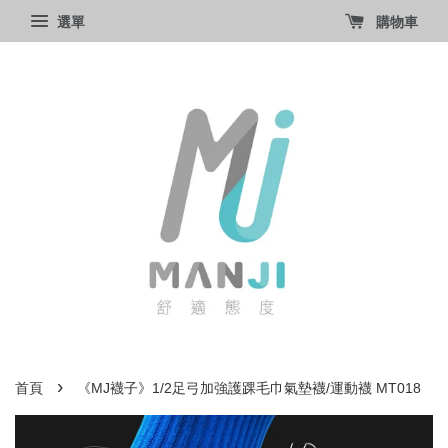
選單
購物車
›
首頁
《MJ襪子》1/2足弓加強護踝毛巾氣墊襪/運動襪 MT018