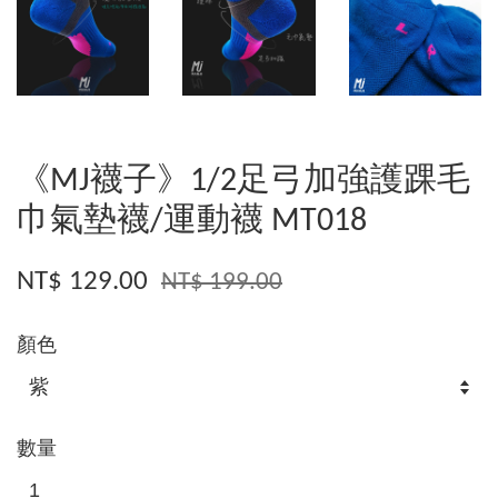
《MJ襪子》1/2足弓加強護踝毛
巾氣墊襪/運動襪 MT018
NT$ 129.00
NT$ 199.00
顏色
數量