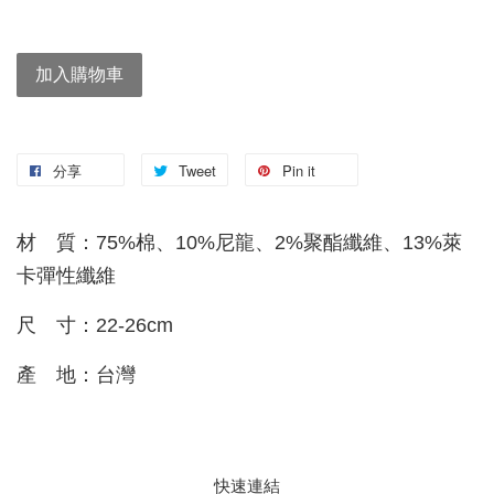
加入購物車
分享
Tweet
Pin it
材 質：75%棉、10%尼龍、2%聚酯纖維、13%萊
卡彈性纖維
尺 寸：22-26cm
產 地：台灣
快速連結