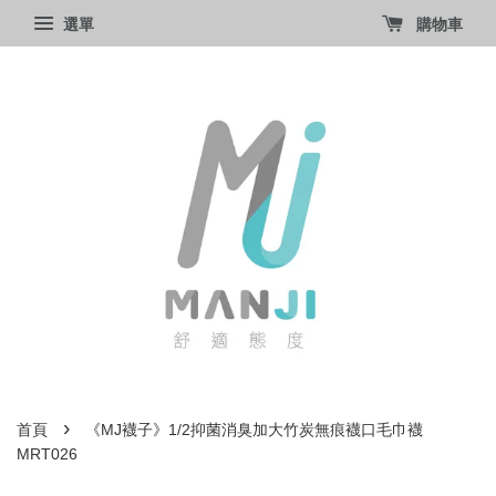
選單
購物車
›
首頁
《MJ襪子》1/2抑菌消臭加大竹炭無痕襪口毛巾襪
MRT026