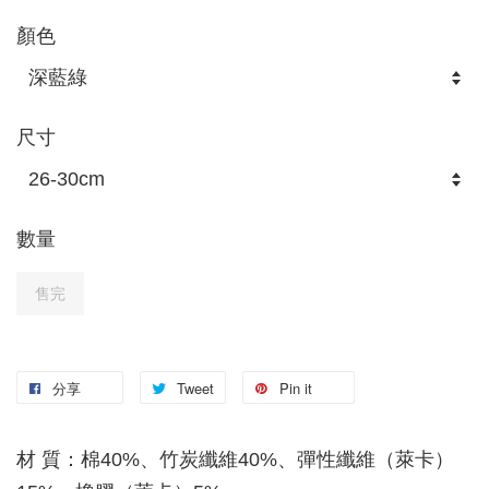
顏色
尺寸
數量
售完
分享
Tweet
Pin it
材 質：棉40%、竹炭纖維40%、彈性纖維（萊卡）