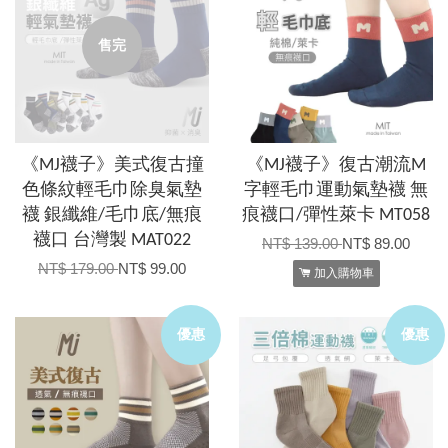
售完
《MJ襪子》美式復古撞
《MJ襪子》復古潮流M
色條紋輕毛巾除臭氣墊
字輕毛巾運動氣墊襪 無
襪 銀纖維/毛巾底/無痕
痕襪口/彈性萊卡 MT058
襪口 台灣製 MAT022
NT$ 139.00
NT$ 89.00
NT$ 179.00
NT$ 99.00
加入購物車
優惠
優惠