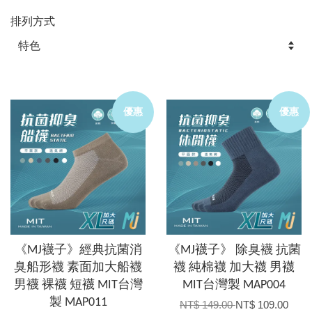
排列方式
優惠
優惠
《MJ襪子》經典抗菌消
《MJ襪子》 除臭襪 抗菌
臭船形襪 素面加大船襪
襪 純棉襪 加大襪 男襪
男襪 裸襪 短襪 MIT台灣
MIT台灣製 MAP004
製 MAP011
NT$ 149.00
NT$ 109.00