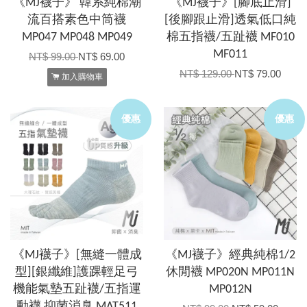
《MJ襪子》 韓系純棉潮
《MJ襪子》[腳底止滑]
流百搭素色中筒襪
[後腳跟止滑]透氣低口純
MP047 MP048 MP049
棉五指襪/五趾襪 MF010
MF011
NT$ 99.00
NT$ 69.00
NT$ 129.00
NT$ 79.00
加入購物車
優惠
優惠
《MJ襪子》[無縫一體成
《MJ襪子》經典純棉1/2
型][銀纖維]護踝輕足弓
休閒襪 MP020N MP011N
機能氣墊五趾襪/五指運
MP012N
動襪 抑菌消臭 MAT511