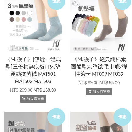
優惠
優惠
《MJ襪子》[無縫一體成
《MJ襪子》經典純棉素
型]三倍棉無痕襪口氣墊
面船型氣墊襪 毛巾底/彈
運動抗菌襪 MAT501
性萊卡 MT009 MT039
MAT502 MAT503
NT$ 99.00
NT$ 55.00
NT$ 299.00
NT$ 168.00
加入購物車
加入購物車
優惠
優惠