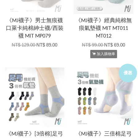
《MJ襪子》男士無痕襪
《MJ襪子》經典純棉無
口萊卡純棉紳士襪/西裝
痕氣墊襪 MIT MT011
襪 MIT MP079
MT012
NT$ 129.00
NT$ 89.00
NT$ 99.00
NT$ 69.00
加入購物車
優惠
《MJ襪子》[3倍棉]足弓
《MJ襪子》三倍棉足弓