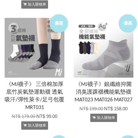
加入購物車
優惠
優惠
《MJ襪子》 三倍棉加厚
《MJ襪子》銀纖維抑菌
底竹炭氣墊運動襪 透氣
消臭護踝襪機能氣墊襪
吸汗/彈性萊卡/足弓包覆
MAT023 MAT026 MAT027
MRT031
NT$ 199.00
NT$ 158.00
NT$ 179.00
NT$ 99.00
加入購物車
加入購物車