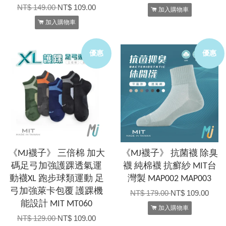
NT$ 149.00
NT$ 109.00
加入購物車
加入購物車
優惠
優惠
《MJ襪子》 三倍棉 加大
《MJ襪子》 抗菌襪 除臭
碼足弓加強護踝透氣運
襪 純棉襪 抗癬紗 MIT台
動襪XL 跑步球類運動 足
灣製 MAP002 MAP003
弓加強萊卡包覆 護踝機
NT$ 179.00
NT$ 109.00
能設計 MIT MT060
加入購物車
NT$ 129.00
NT$ 109.00