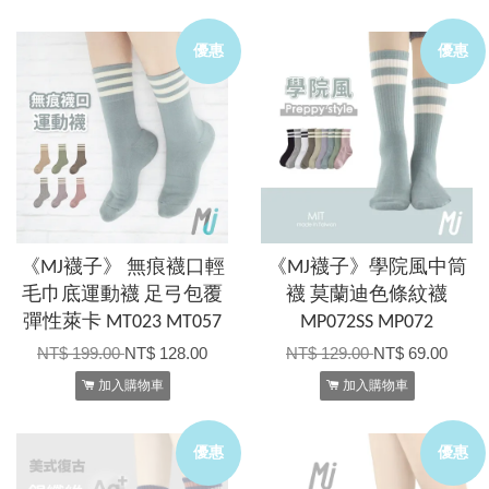
優惠
優惠
《MJ襪子》 無痕襪口輕
《MJ襪子》學院風中筒
毛巾底運動襪 足弓包覆
襪 莫蘭迪色條紋襪
彈性萊卡 MT023 MT057
MP072SS MP072
NT$ 199.00
NT$ 128.00
NT$ 129.00
NT$ 69.00
加入購物車
加入購物車
優惠
優惠