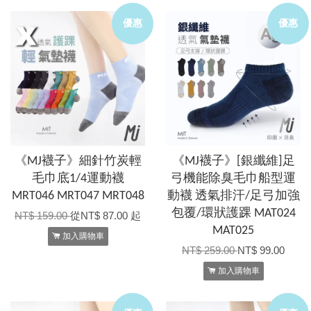
優惠
優惠
《MJ襪子》細針竹炭輕
《MJ襪子》[銀纖維]足
毛巾底1/4運動襪
弓機能除臭毛巾船型運
MRT046 MRT047 MRT048
動襪 透氣排汗/足弓加強
包覆/環狀護踝 MAT024
NT$ 159.00
從
NT$ 87.00
起
MAT025
加入購物車
NT$ 259.00
NT$ 99.00
加入購物車