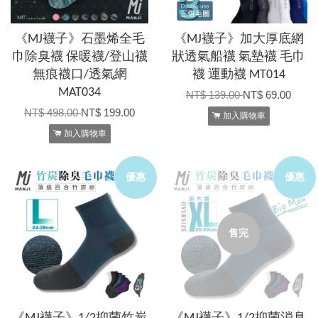
《MJ襪子》石墨烯全毛
《MJ襪子》加大厚底網
巾除臭襪 保暖襪/登山襪
狀透氣船襪 氣墊襪 毛巾
無痕襪口/透氣網
襪 運動襪 MT014
MAT034
NT$ 139.00
NT$ 69.00
NT$ 498.00
NT$ 199.00
加入購物車
加入購物車
優惠
優惠
售完