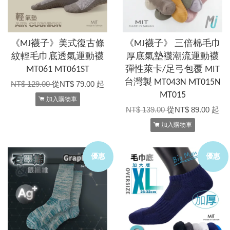
《MJ襪子》美式復古條
《MJ襪子》 三倍棉毛巾
紋輕毛巾底透氣運動襪
厚底氣墊襪潮流運動襪
MT061 MT061ST
彈性萊卡/足弓包覆 MIT
台灣製 MT043N MT015N
NT$ 129.00
從
NT$ 79.00
起
MT015
加入購物車
NT$ 139.00
從
NT$ 89.00
起
加入購物車
優惠
優惠