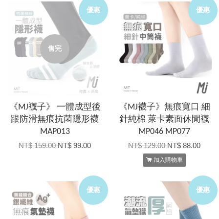
優惠
優惠
售完
《MJ襪子》 一體成型後
《MJ襪子》無痕寬口 細
跟防滑無痕抗菌隱形襪
針純棉 萊卡素面休閒襪
MAP013
MP046 MP077
NT$ 159.00
NT$ 99.00
NT$ 129.00
NT$ 88.00
加入購物車
優惠
優惠