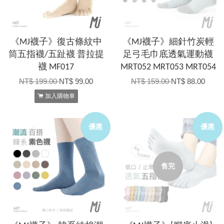
《MJ襪子》復古條紋中
《MJ襪子》細針竹炭輕
筒五指襪/五趾襪 普拉提
足弓毛巾底透氣運動襪
襪 MF017
MRT052 MRT053 MRT054
NT$ 199.00
NT$ 99.00
NT$ 159.00
NT$ 88.00
加入購物車
優惠
優惠
售完