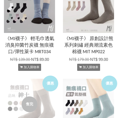
《MJ襪子》 輕毛巾透氣
《MJ襪子》 原創設計熊
消臭抑菌竹炭襪 無痕襪
系列刺繡 經典潮流素色
口/彈性萊卡 MRT034
棉襪 MIT MP022
NT$ 139.00
NT$ 89.00
NT$ 179.00
NT$ 99.00
加入購物車
加入購物車
優惠
優惠
售完