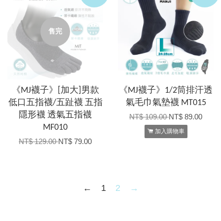
售完
《MJ襪子》[加大]男款
《MJ襪子》1/2筒排汗透
低口五指襪/五趾襪 五指
氣毛巾氣墊襪 MT015
隱形襪 透氣五指襪
NT$ 109.00
NT$ 89.00
MF010
加入購物車
NT$ 129.00
NT$ 79.00
←
1
2
→