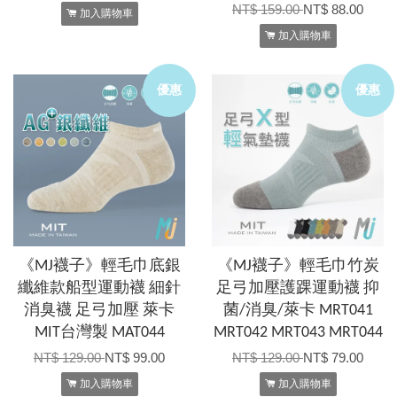
NT$ 159.00
NT$ 88.00
加入購物車
加入購物車
優惠
優惠
《MJ襪子》輕毛巾底銀
《MJ襪子》輕毛巾竹炭
纖維款船型運動襪 細針
足弓加壓護踝運動襪 抑
消臭襪 足弓加壓 萊卡
菌/消臭/萊卡 MRT041
MIT台灣製 MAT044
MRT042 MRT043 MRT044
NT$ 129.00
NT$ 99.00
NT$ 129.00
NT$ 79.00
加入購物車
加入購物車