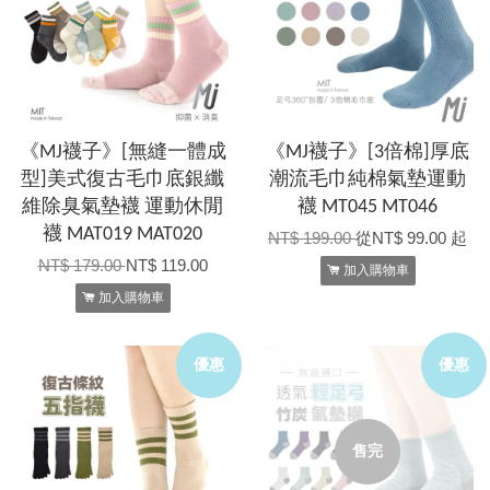
《MJ襪子》[無縫一體成
《MJ襪子》[3倍棉]厚底
型]美式復古毛巾底銀纖
潮流毛巾純棉氣墊運動
維除臭氣墊襪 運動休閒
襪 MT045 MT046
襪 MAT019 MAT020
NT$ 199.00
從
NT$ 99.00
起
NT$ 179.00
NT$ 119.00
加入購物車
加入購物車
優惠
優惠
售完